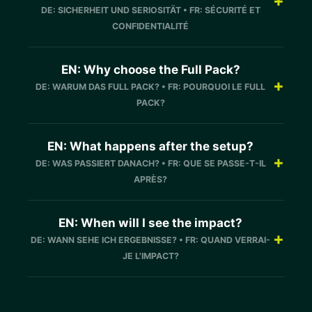
+
DE: SICHERHEIT UND SERIOSITÄT • FR: SÉCURITÉ ET
CONFIDENTIALITÉ
EN: Why choose the Full Pack?
+
DE: WARUM DAS FULL PACK? • FR: POURQUOI LE FULL
PACK?
EN: What happens after the setup?
+
DE: WAS PASSIERT DANACH? • FR: QUE SE PASSE-T-IL
APRÈS?
EN: When will I see the impact?
+
DE: WANN SEHE ICH ERGEBNISSE? • FR: QUAND VERRAI-
JE L'IMPACT?