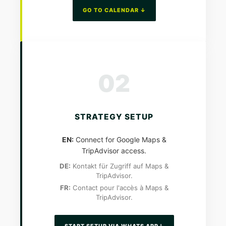
GO TO CALENDAR ↓
02
STRATEGY SETUP
EN:
Connect for Google Maps &
TripAdvisor access.
DE:
Kontakt für Zugriff auf Maps &
TripAdvisor.
FR:
Contact pour l'accès à Maps &
TripAdvisor.
START SETUP VIA WHATS APP↓