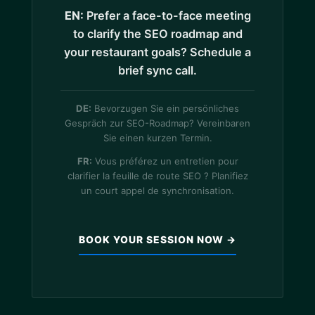
EN:
Prefer a face-to-face meeting
to clarify the SEO roadmap and
your restaurant goals? Schedule a
brief sync call.
DE:
Bevorzugen Sie ein persönliches
Gespräch zur SEO-Roadmap? Vereinbaren
Sie einen kurzen Termin.
FR:
Vous préférez un entretien pour
clarifier la feuille de route SEO ? Planifiez
un court appel de synchronisation.
BOOK YOUR SESSION NOW →