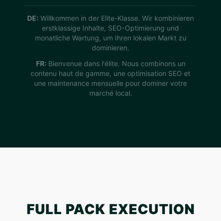
DE:
Willkommen in der Elite-Klasse. Wir kombinieren
erstklassige Inhalte, SEO-Optimierung und
monatliche Wartung, um Ihren lokalen Markt zu
dominieren.
FR:
Bienvenue dans l'élite. Nous combinons un
contenu haut de gamme, une optimisation SEO et
une maintenance mensuelle pour dominer votre
marché local.
FULL PACK EXECUTION