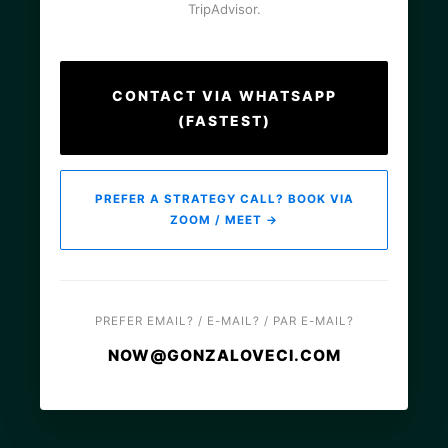
TripAdvisor.
CONTACT VIA WHATSAPP
(FASTEST)
PREFER A STRATEGY CALL? BOOK VIA
ZOOM / MEET →
PREFER EMAIL? / E-MAIL? / PAR E-MAIL?
NOW@GONZALOVECI.COM