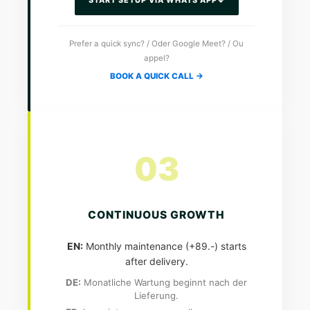
Prefer a quick sync? / Oder Google Meet? / Ou
appel?
BOOK A QUICK CALL →
03
CONTINUOUS GROWTH
EN:
Monthly maintenance (+89.-) starts
after delivery.
DE:
Monatliche Wartung beginnt nach der
Lieferung.