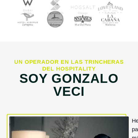
Dubái
Zanzíbar
Chicago
Colorado
Zaragoza
Baleares
Mar Del Plata
Mallorca
UN OPERADOR EN LAS TRINCHERAS
DEL HOSPITALITY
SOY GONZALO
VECI
H
pa
m