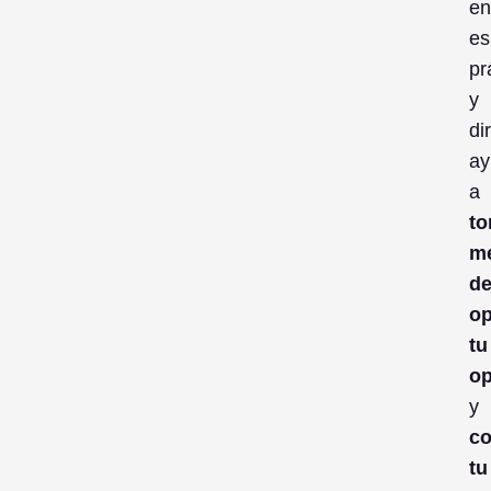
en
es
pr
y
di
ay
a
to
me
de
op
tu
op
y
co
tu