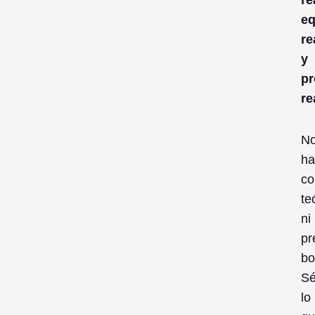
eq
re
y
p
re
N
ha
co
te
ni
pr
bo
S
lo