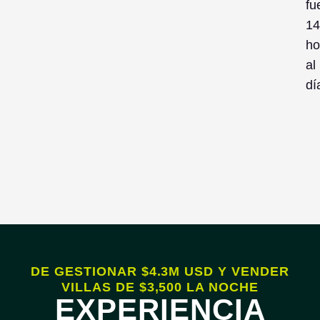
fu
14
ho
al
dí
DE GESTIONAR $4.3M USD Y VENDER
VILLAS DE $3,500 LA NOCHE
EXPERIENCIA