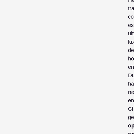
tr
co
es
ul
lu
de
ho
en
Du
ha
re
en
Ch
ge
op
re