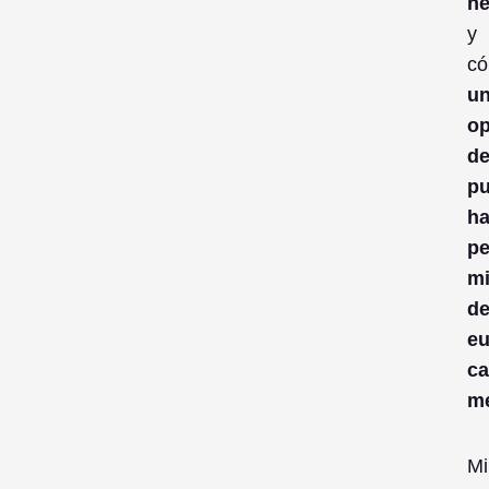
h
y
c
u
op
de
p
ha
pe
mi
d
eu
c
m
Mi