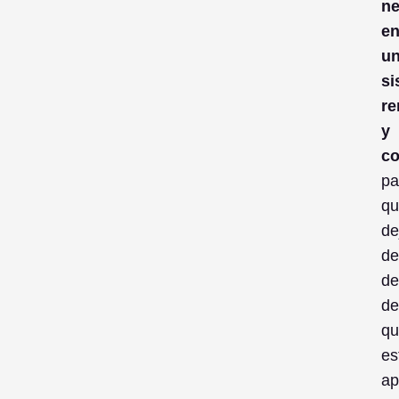
ne
e
u
si
re
y
co
pa
qu
de
de
de
de
qu
es
ap