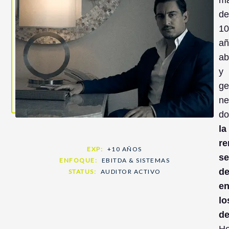
de
10
añ
ab
y
ge
ne
do
la
re
EXP:
+10 AÑOS
se
ENFOQUE:
EBITDA & SISTEMAS
de
STATUS:
AUDITOR ACTIVO
e
lo
de
H