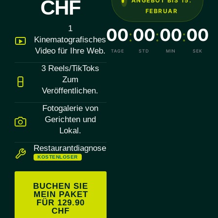
CHF
ANGEBOT BIS 15.
FEBRUAR
1
00
00
00
00
:
:
:
Kinematografisches
Video für Ihre Web.
TAGE
STD
MIN
SEK
3 Reels/TikToks
Zum
Veröffentlichen.
Fotogalerie von
Gerichten und
Lokal.
Restaurantdiagnose
KOSTENLOSER
BUCHEN SIE
MEIN PAKET
FÜR 129.90
CHF