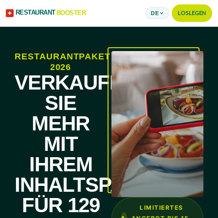
RESTAURANT
BOOSTER
LOSLEGEN
DE
RESTAURANTPAKET
2026
VERKAUFEN
SIE
MEHR
MIT
IHREM
INHALTSPAKET
FÜR 129
LIMITIERTES